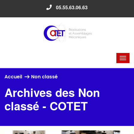
05.55.63.06.63
Accueil
Non classé
Archives des Non
classé - COTET