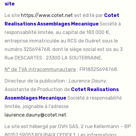
site
Le site
https://www.cotet.net
est édité par
Cotet
Realisations Assemblages Mecanique
Société à
responsabilité limitée, au capital de 183 000 €,
entreprise immatriculée au RCS de Guéret sous le
numéro 325694768, dont le siège social est sis au 3
Rue DESCARTES , 23300 LA SOUTERRAINE.
N° de TVA intracommunautaire
: FR18325694768.
Directeur de la publication :
Laurence Dauny
,
Assistante de Production de
Cotet Realisations
Assemblages Mecanique
Société à responsabilité
limitée, joignable à l’adresse
laurence.dauny@cotet.net
.
Le site est hébergé par OVH SAS, 2 rue Kellermann – BP
80157 59053 ROUBAIX CEDEX 1. Les informations